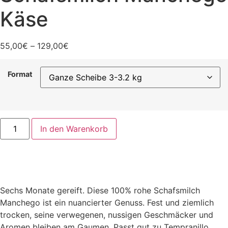
Käse
Preisspanne:
55,00
€
–
129,00
€
55,00€
bis
Format
129,00€
Arquespal
In den Warenkorb
Roher
Schafsmilch
Manchego
Käse
Menge
Sechs Monate gereift. Diese 100% rohe Schafsmilch
Manchego ist ein nuancierter Genuss. Fest und ziemlich
trocken, seine verwegenen, nussigen Geschmäcker und
Aromen bleiben am Gaumen. Passt gut zu Tempranillo