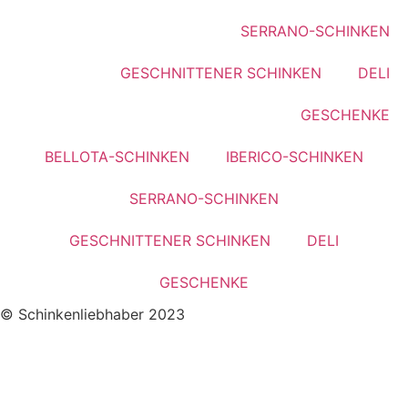
können
können
SERRANO-SCHINKEN
auf
auf
der
der
GESCHNITTENER SCHINKEN
DELI
Produktseite
Produktse
gewählt
gewählt
GESCHENKE
werden
werden
BELLOTA-SCHINKEN
IBERICO-SCHINKEN
SERRANO-SCHINKEN
GESCHNITTENER SCHINKEN
DELI
GESCHENKE
© Schinkenliebhaber 2023