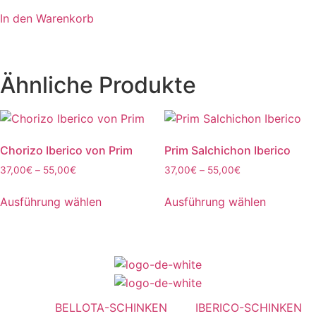
gewählt
In den Warenkorb
werden
Ähnliche Produkte
Chorizo Iberico von Prim
Prim Salchichon Iberico
Preisspanne:
Preisspanne:
37,00
€
–
55,00
€
37,00
€
–
55,00
€
37,00€
37,00€
Dieses
Dieses
bis
bis
Ausführung wählen
Ausführung wählen
Produkt
Produkt
55,00€
55,00€
weist
weist
mehrere
mehrere
Varianten
Varianten
auf.
auf.
Die
Die
BELLOTA-SCHINKEN
IBERICO-SCHINKEN
Optionen
Optionen