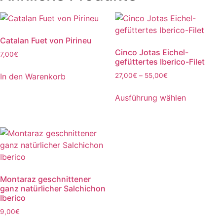
Catalan Fuet von Pirineu
Cinco Jotas Eichel-
7,00
€
gefüttertes Iberico-Filet
Preisspanne:
In den Warenkorb
27,00
€
–
55,00
€
27,00€
Dieses
bis
Ausführung wählen
Produkt
55,00€
weist
mehrere
Varianten
auf.
Die
Optionen
Montaraz geschnittener
können
ganz natürlicher Salchichon
auf
Iberico
der
9,00
€
Produktse