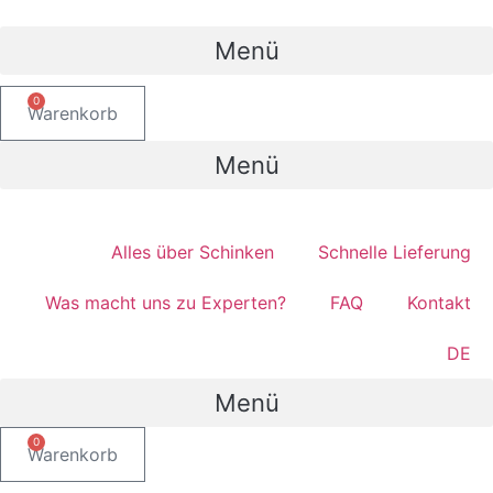
Zum
Inhalt
Menü
wechseln
0
Warenkorb
Menü
Alles über Schinken​
Schnelle Lieferung
Was macht uns zu Experten?
FAQ
Kontakt
DE
Menü
0
Warenkorb