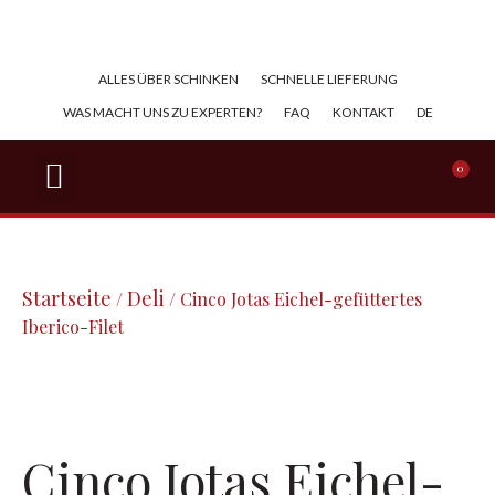
ALLES ÜBER SCHINKEN​
SCHNELLE LIEFERUNG
WAS MACHT UNS ZU EXPERTEN?
FAQ
KONTAKT
DE
BELLOTA-SCHINKEN
IBERICO-SCHINKEN
SERRANO-SCHINKEN
GESCHNITTENER SCHINKEN
0
Startseite
Deli
/
/ Cinco Jotas Eichel-gefüttertes
Iberico-Filet
Cinco Jotas Eichel-