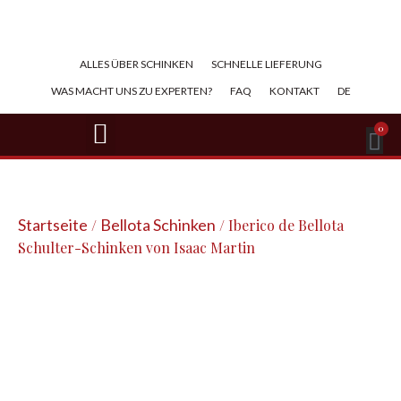
ALLES ÜBER SCHINKEN​
SCHNELLE LIEFERUNG
WAS MACHT UNS ZU EXPERTEN?
FAQ
KONTAKT
DE
BELLOTA-SCHINKEN
IBERICO-SCHINKEN
SERRANO-SCHINKEN
GESCHNITTENER SCHINKEN
0
Startseite
Bellota Schinken
/
/ Iberico de Bellota
Schulter-Schinken von Isaac Martin