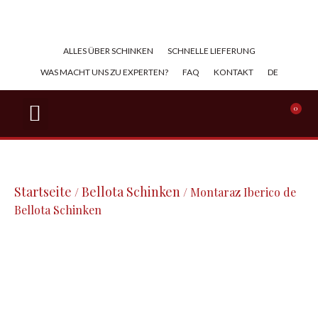
ALLES ÜBER SCHINKEN​
SCHNELLE LIEFERUNG
WAS MACHT UNS ZU EXPERTEN?
FAQ
KONTAKT
DE
BELLOTA-SCHINKEN
IBERICO-SCHINKEN
SERRANO-SCHINKEN
GESCHNITTENER SCHINKEN
0
Startseite
Bellota Schinken
/
/ Montaraz Iberico de
Bellota Schinken