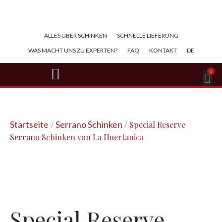
ALLES ÜBER SCHINKEN​
SCHNELLE LIEFERUNG
WAS MACHT UNS ZU EXPERTEN?
FAQ
KONTAKT
DE
BELLOTA-SCHINKEN
IBERICO-SCHINKEN
SERRANO-SCHINKEN
GESCHNITTENER SCHINKEN
0
Startseite
Serrano Schinken
/
/ Special Reserve
Serrano Schinken von La Huertanica
Special Reserve